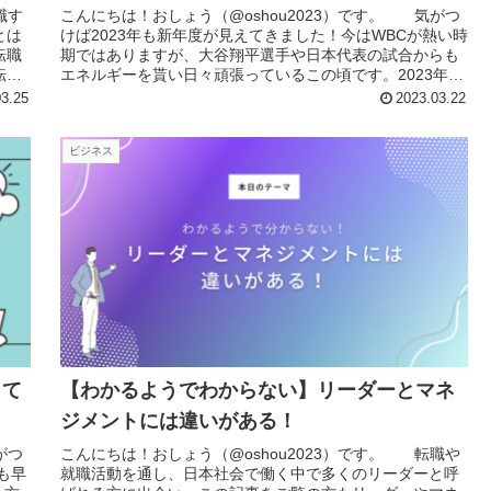
職す
こんにちは！おしょう（@oshou2023）です。 気がつ
とは
けば2023年も新年度が見えてきました！今はWBCが熱い時
転職
期ではありますが、大谷翔平選手や日本代表の試合からも
転職
エネルギーを貰い日々頑張っているこの頃です。2023年4
月より新社会人...
03.25
2023.03.22
ビジネス
って
【わかるようでわからない】リーダーとマネ
ジメントには違いがある！
がつ
こんにちは！おしょう（@oshou2023）です。 転職や
も早
就職活動を通し、日本社会で働く中で多くのリーダーと呼