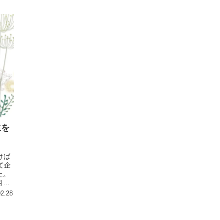
生を
けば
て企
た。
目に
02.28