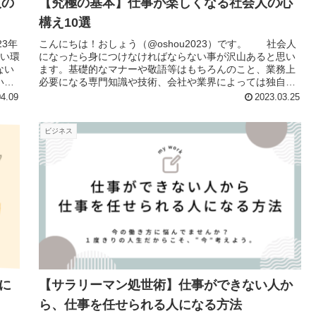
人の
【究極の基本】仕事が楽しくなる社会人の心
構え10選
23年
こんにちは！おしょう（@oshou2023）です。 社会人
しい環
になったら身につけなければならない事が沢山あると思い
ない
ます。基礎的なマナーや敬語等はもちろんのこと、業務上
い生
必要になる専門知識や技術、会社や業界によっては独自ル
ールもあり、各々置かれた...
04.09
2023.03.25
ビジネス
に
【サラリーマン処世術】仕事ができない人か
ら、仕事を任せられる人になる方法