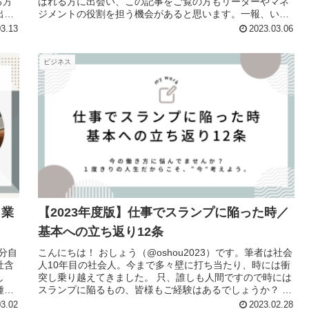
る方
ばれる方に出会い、この記事をご覧の方もリーダーやマネ
出る
ジメントの役割を担う機会があると思います。一報、いき
なり言われても何をすれば...
03.13
2023.03.06
ビジネス
き業
【2023年度版】仕事でスランプに陥った時／
基本への立ち返り12条
自分自
こんにちは！ おしょう（@oshou2023）です。筆者は社会
社含
人10年目の社会人。今まで多々壁に打ち当たり、時には衝
し
突し乗り越えてきました。 只、誰しも人間ですので時には
種が
スランプに陥るもの、皆様もご経験はあるでしょうか？ ※
筆者は分かりやす...
03.02
2023.02.28