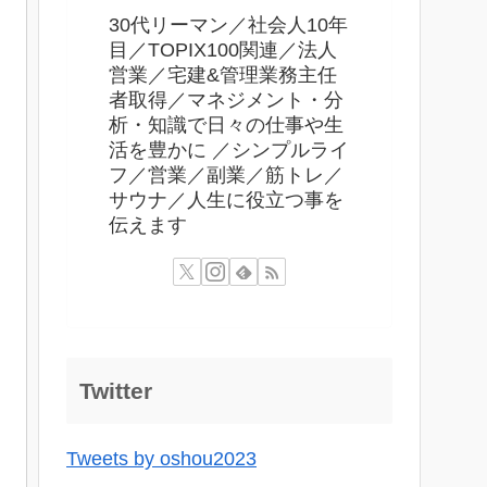
30代リーマン／社会人10年
目／TOPIX100関連／法人
営業／宅建&管理業務主任
者取得／マネジメント・分
析・知識で日々の仕事や生
活を豊かに ／シンプルライ
フ／営業／副業／筋トレ／
サウナ／人生に役立つ事を
伝えます
Twitter
Tweets by oshou2023