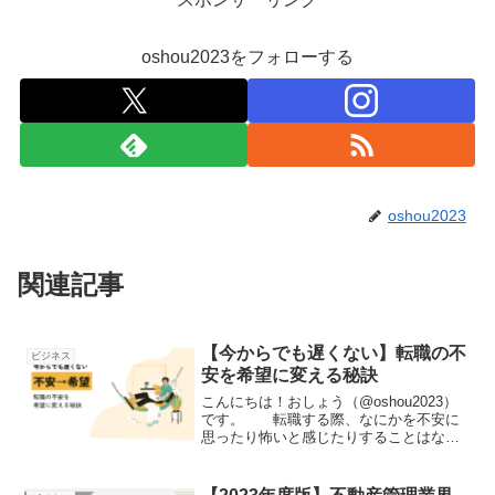
oshou2023をフォローする
oshou2023
関連記事
【今からでも遅くない】転職の不
ビジネス
安を希望に変える秘訣
こんにちは！おしょう（@oshou2023）
です。 転職する際、なにかを不安に
思ったり怖いと感じたりすることはない
でしょうか。筆者自身も新卒で入社した
会社から転職した経験がありますが、新
しい環境が楽しみな一方、転職前や内定