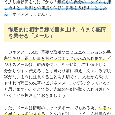
う少し経験値を付けてから！
最初から自分のスタイルを押
し通すと
、
周囲との連携や信頼に影響を及ぼすこともあ
り
、オススメしません）。
徹底的に相手目線で書き上げ、うまく感情
を乗せる「メール」
ビジネスメールは、
重要な取引やコミュニケーションの手
段であり、正しい書き方やレスポンスが求められます。
ビ
ジネスメールは、敬語を使い、相手に対して礼儀正しく、
分かりやすく伝えることは当たり前に加え、文面に誤字脱
字がないように注意することも大切です。入社から3ヶ月
もすれば周囲の先輩のビジネスメールが飛び交っているか
と思いますが、そこで良い先輩の事例を取り入れ改善して
いくことも押さえておきましょう！
また、メールは情報のキャッチボールでもある為、
なるべ
く早くレスポンスする
ことを心がけましょう。入社年次が