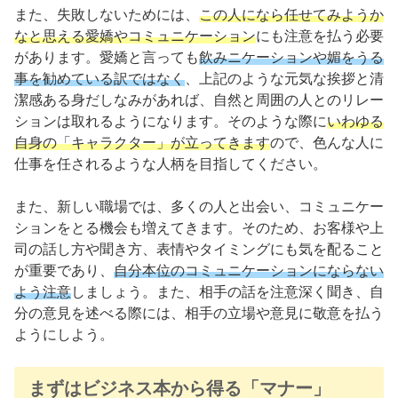
また、失敗しないためには、
この人になら任せてみようか
なと思える愛嬌やコミュニケーション
にも注意を払う必要
があります。愛嬌と言っても
飲みニケーションや媚をうる
事を勧めている訳ではなく
、上記のような元気な挨拶と清
潔感ある身だしなみがあれば、自然と周囲の人とのリレー
ションは取れるようになります。そのような際に
いわゆる
自身の「キャラクター」が立ってきます
ので、色んな人に
仕事を任されるような人柄を目指してください。
また、新しい職場では、多くの人と出会い、コミュニケー
ションをとる機会も増えてきます。そのため、お客様や上
司の話し方や聞き方、表情やタイミングにも気を配ること
が重要であり、
自分本位のコミュニケーションにならない
よう注意
しましょう。また、相手の話を注意深く聞き、自
分の意見を述べる際には、相手の立場や意見に敬意を払う
ようにしよう。
まずはビジネス本から得る「マナー」