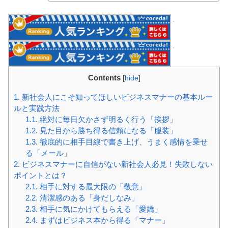
Contents
[
hide
]
1.
新社会人にこそ知ってほしいビジネスマナーの基本ルー
ルと実践方法
1.1.
絶対に毎日欠かさず明るく行う「挨拶」
1.2.
見た目から勝ち得る信頼になる「服装」
1.3.
徹底的に相手目線で書き上げ、うまく感情を乗せ
る「メール」
2.
ビジネスマナーに自信がない新社会人必見！失敗しない
ポイントとは？
2.1.
相手に対する最大限の「敬意」
2.2.
清潔感のある「身だしなみ」
2.3.
相手に気にかけてもらえる「愛嬌」
2.4.
まずはビジネス本から得る「マナー」