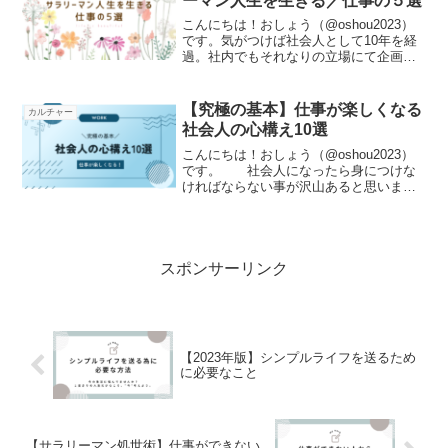
ーマン人生を生きる／仕事の５選
こんにちは！おしょう（@oshou2023）
です。気がつけば社会人として10年を経
過。社内でもそれなりの立場にて企画立
案やプロジェクト進行を管理する立場に
なりました。普段忙しく中々振り返る時
間もない中、今この記事を目に留めて頂
【究極の基本】仕事が楽しくなる
カルチャー
いた方の3分を...
社会人の心構え10選
こんにちは！おしょう（@oshou2023）
です。 社会人になったら身につけな
ければならない事が沢山あると思いま
す。基礎的なマナーや敬語等はもちろん
のこと、業務上必要になる専門知識や技
術、会社や業界によっては独自ルールも
あり、各々置かれた...
スポンサーリンク
【2023年版】シンプルライフを送るため
に必要なこと
【サラリーマン処世術】仕事ができない