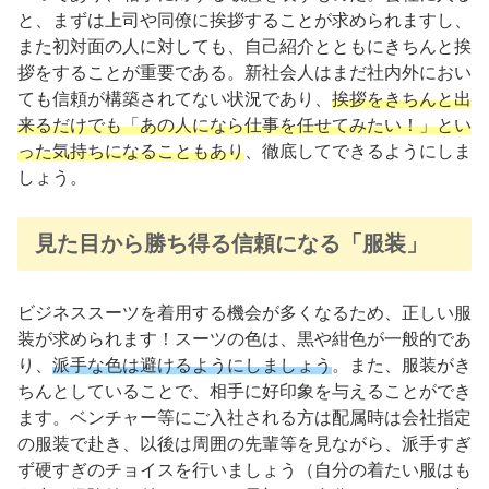
と、まずは上司や同僚に挨拶することが求められますし、
また初対面の人に対しても、自己紹介とともにきちんと挨
拶をすることが重要である。新社会人はまだ社内外におい
ても信頼が構築されてない状況であり、
挨拶をきちんと出
来るだけでも「あの人になら仕事を任せてみたい！」とい
った気持ちに
なる
こともあり
、徹底してできるようにしま
しょう。
見た目から勝ち得る信頼になる「服装」
ビジネススーツを着用する機会が多くなるため、正しい服
装が求められます！スーツの色は、黒や紺色が一般的であ
り、
派手な色は避けるようにしましょう
。また、服装がき
ちんとしていることで、相手に好印象を与えることができ
ます。ベンチャー等にご入社される方は配属時は会社指定
の服装で赴き、以後は周囲の先輩等を見ながら、派手すぎ
ず硬すぎのチョイスを行いましょう（自分の着たい服はも