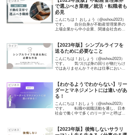
【2023年度版】不動産管理業界
ビジネス
が決まったあとな...
で選ぶべき業種／就活・転職者も
必見
こんにちは！ おしょう（@oshou2023）
です。 自分自身が不動産管理業界の
上場企業から中小企業、関連会社含め多
くのビジネスマンとお仕事をするケース
がありました。その中で、不動産管理業
界は働く会社と同様に業種が重要である
【2023年版】シンプルライフを
ライフ
のに、意外と知...
送るために必要なこと
こんにちは！おしょう（@oshou2023）
です。 気づけば身の回りが物だらけ
ではありませんか？それは仕事において
も自宅においても、何かを探したりモノ
で溢れる生活は何かと自分自身にもスト
レスであるモノです。そんな中、近年よ
【わかるようでわからない】リー
ビジネス
く耳にする「ミニ...
ダーとマネジメントには違いがあ
る！
こんにちは！おしょう（@oshou2023）
です。 転職や就職活動を通し、日本
社会で働く中で多くのリーダーと呼ばれ
る方に出会い、この記事をご覧の方もリ
ーダーやマネジメントの役割を担う機会
があると思います。一報、いきなり言わ
【2023年版】後悔しないサラリ
ビジネス
れても何をすれば...